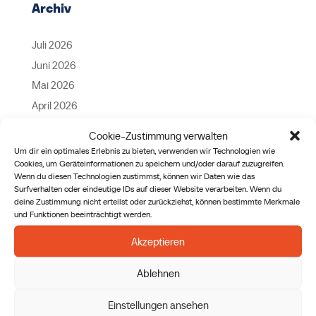
Archiv
Juli 2026
Juni 2026
Mai 2026
April 2026
März 2026
Cookie-Zustimmung verwalten
Februar 2026
Um dir ein optimales Erlebnis zu bieten, verwenden wir Technologien wie
Cookies, um Geräteinformationen zu speichern und/oder darauf zuzugreifen.
Januar 2026
Wenn du diesen Technologien zustimmst, können wir Daten wie das
Dezember 2025
Surfverhalten oder eindeutige IDs auf dieser Website verarbeiten. Wenn du
deine Zustimmung nicht erteilst oder zurückziehst, können bestimmte Merkmale
November 2025
und Funktionen beeinträchtigt werden.
Oktober 2025
Akzeptieren
September 2025
August 2025
Ablehnen
April 2025
Einstellungen ansehen
September 2024