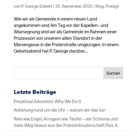
von
P. George Elsbett
|
25. September 2025
|
Blog
,
Predigt
Wie wir als Gemeinde in einem neuen Land
angekommen sind Am Tag vor der Kapellen- und
Altarsegnung sind wir als Gemeinde im Rahmen einer
Prozession von unserem alten Standort in der
Marxergasse in die Praterstraße umgezogen. In einem
Gebetsabend hat P. George darüber...
Suchen
Letzte Beiträge
Perpetual Adoration: Why We Do It
Anbetung rund um die Uhr – warum wir das tun
Rein wie Engel, Arrogant wie Teufel – ein Schisma und
mein Weg hinaus aus der Priesterbruderschaft Pius X.
Pure as Angels, Arrogant as Devils – A Schism and My