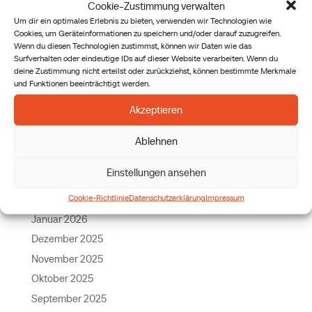
Cookie-Zustimmung verwalten
Way Out of the Society of Saint Pius X
Um dir ein optimales Erlebnis zu bieten, verwenden wir Technologien wie
The Fisher of Men Behind the Counter
Cookies, um Geräteinformationen zu speichern und/oder darauf zuzugreifen.
Wenn du diesen Technologien zustimmst, können wir Daten wie das
Surfverhalten oder eindeutige IDs auf dieser Website verarbeiten. Wenn du
Archiv
deine Zustimmung nicht erteilst oder zurückziehst, können bestimmte Merkmale
und Funktionen beeinträchtigt werden.
Juli 2026
Akzeptieren
Juni 2026
Mai 2026
Ablehnen
April 2026
Einstellungen ansehen
März 2026
Cookie-Richtlinie
Datenschutzerklärung
Impressum
Februar 2026
Januar 2026
Dezember 2025
November 2025
Oktober 2025
September 2025