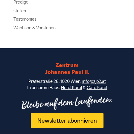
Predigt
stellen
Testimonies
Wachsen & Verstehen
Zentrum
Johannes Paul II.
Praterstraße 28, 1020 Wien,
info@zjp2.at
In unserem Haus:
Hotel Karol
&
Café Karol
Bleibe auf dem Laufenden:
Newsletter abonnieren