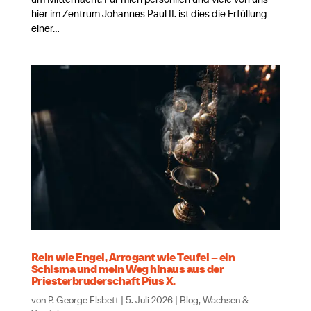
hier im Zentrum Johannes Paul II. ist dies die Erfüllung
einer...
Rein wie Engel, Arrogant wie Teufel – ein
Schisma und mein Weg hinaus aus der
Priesterbruderschaft Pius X.
von
P. George Elsbett
|
5. Juli 2026
|
Blog
,
Wachsen &