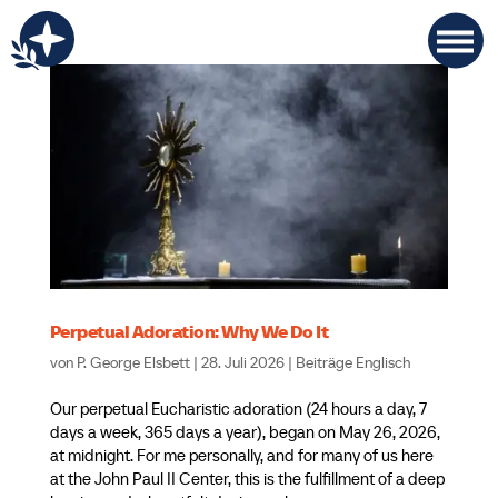
Perpetual Adoration: Why We Do It
von
P. George Elsbett
|
28. Juli 2026
|
Beiträge Englisch
Our perpetual Eucharistic adoration (24 hours a day, 7
days a week, 365 days a year), began on May 26, 2026,
at midnight. For me personally, and for many of us here
at the John Paul II Center, this is the fulfillment of a deep