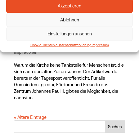
Akzeptieren
Ablehnen
Volkskirchenmentalität vs. konkrete
Einstellungen ansehen
Jüngerschaft
Cookie-Richtlinie
Datenschutzerklärung
Impressum
von
P. George Elsbett
|
17. März 2026
|
Blog
,
Gedanken &
Inspirationen
Warum die Kirche keine Tankstelle für Menschen ist, die
sich nach den alten Zeiten sehnen Der Artikel wurde
bereits in der Tagespost veröffentlicht. Für alle
Gemeindemitglieder, Förderer und Freunde des
Zentrum Johannes Paul II. gibt es die Möglichkeit, die
nächsten...
« Ältere Einträge
Suchen