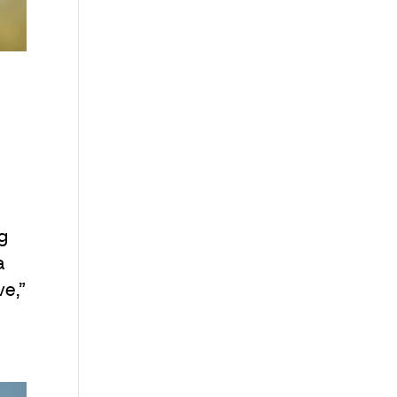
g
a
ve,”