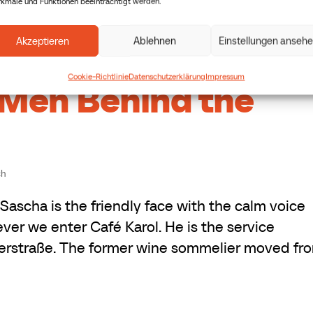
kmale und Funktionen beeinträchtigt werden.
Akzeptieren
Ablehnen
Einstellungen anseh
Cookie-Richtlinie
Datenschutzerklärung
Impressum
f Men Behind the
ch
ascha is the friendly face with the calm voice
ver we enter Café Karol. He is the service
terstraße. The former wine sommelier moved fr