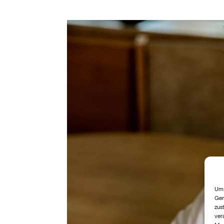
Um 
Ger
zus
ver