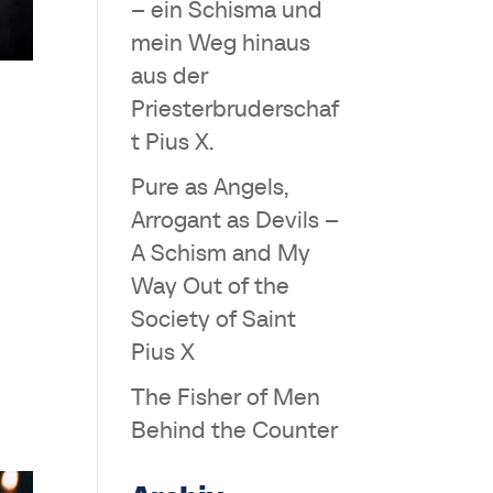
– ein Schisma und
mein Weg hinaus
aus der
Priesterbruderschaf
t Pius X.
Pure as Angels,
Arrogant as Devils –
A Schism and My
Way Out of the
Society of Saint
Pius X
The Fisher of Men
Behind the Counter