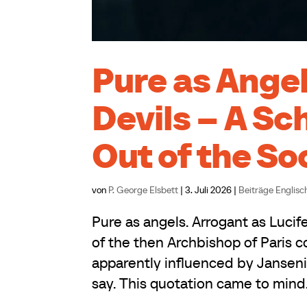
Pure as Angel
Devils – A S
Out of the Soc
von
P. George Elsbett
|
3. Juli 2026
|
Beiträge Englisc
Pure as angels. Arrogant as Luci
of the then Archbishop of Paris
apparently influenced by Jansen
say. This quotation came to mind.