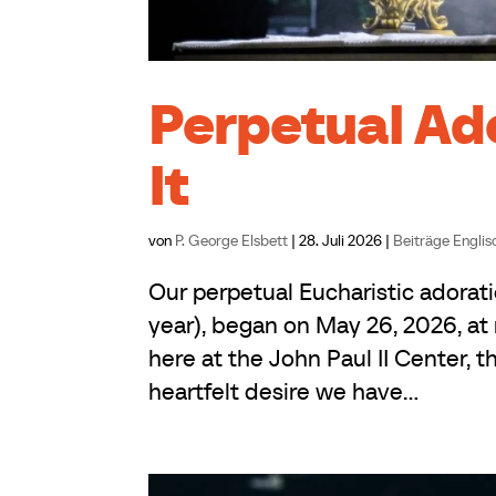
Perpetual Ad
It
von
P. George Elsbett
|
28. Juli 2026
|
Beiträge Englis
Our perpetual Eucharistic adorati
year), began on May 26, 2026, at 
here at the John Paul II Center, th
heartfelt desire we have...