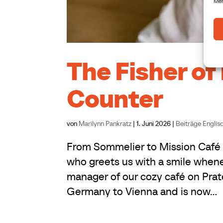
Mer
The Fisher o
Counter
von
Marilynn Pankratz
|
1. Juni 2026
|
Beiträge Englis
From Sommelier to Mission Café S
who greets us with a smile whene
manager of our cozy café on Pra
Germany to Vienna and is now...