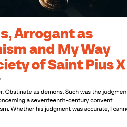
s, Arrogant as
chism and My Way
iety of Saint Pius X
h
fer. Obstinate as demons. Such was the judgmen
 concerning a seventeenth-century convent
ism. Whether his judgment was accurate, I cann
..