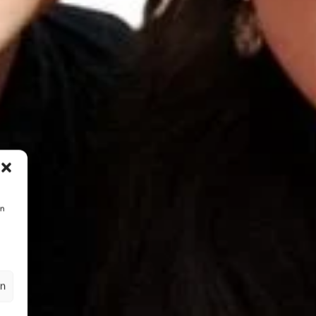
en
en