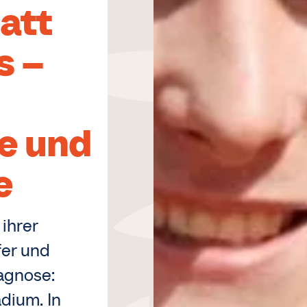
att
s –
e und
e
ihrer
fer und
agnose:
dium. In