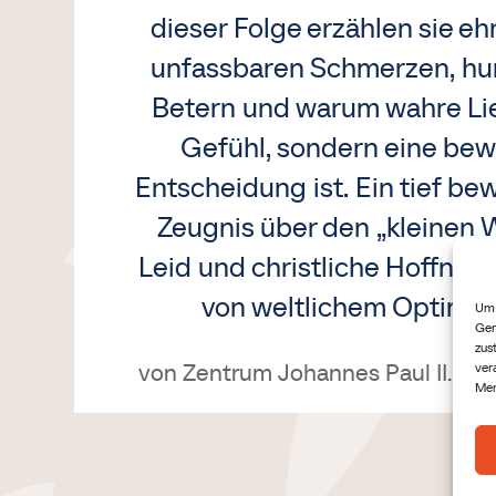
dieser Folge erzählen sie eh
unfassbaren Schmerzen, h
Betern und warum wahre Li
Gefühl, sondern eine be
Entscheidung ist. Ein tief b
Zeugnis über den „kleinen 
Leid und christliche Hoffnung
von weltlichem Optimi
Um 
Ger
zus
von
Zentrum Johannes Paul II.
|
20
ver
Mer