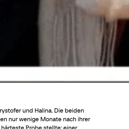
ystofer und Halina. Die beiden
rden nur wenige Monate nach ihrer
 härteste Probe stellte: einer