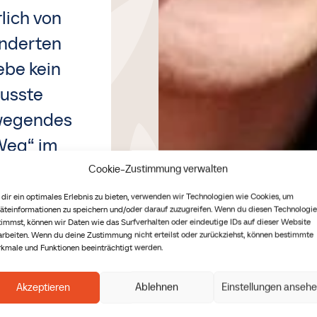
rlich von
underten
ebe kein
wusste
ewegendes
Weg“ im
 jenseits
Cookie-Zustimmung verwalten
smus
dir ein optimales Erlebnis zu bieten, verwenden wir Technologien wie Cookies, um
äteinformationen zu speichern und/oder darauf zuzugreifen. Wenn du diesen Technologi
timmst, können wir Daten wie das Surfverhalten oder eindeutige IDs auf dieser Website
. Mai 2026
arbeiten. Wenn du deine Zustimmung nicht erteilst oder zurückziehst, können bestimmte
kmale und Funktionen beeinträchtigt werden.
Akzeptieren
Ablehnen
Einstellungen anseh