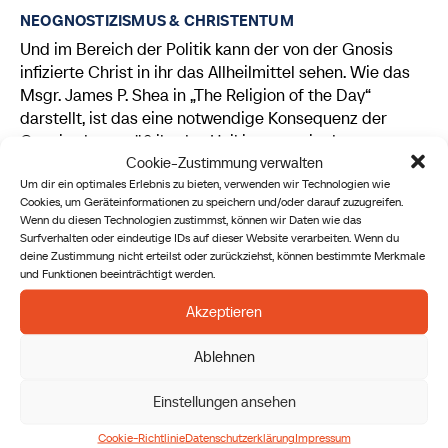
NEOGNOSTIZISMUS & CHRISTENTUM
Und im Bereich der Politik kann der von der Gnosis
infizierte Christ in ihr das Allheilmittel sehen. Wie das
Msgr. James P. Shea in „The Religion of the Day“
darstellt, ist das eine notwendige Konsequenz der
Gnosis, da gemäß ihr das Heil ja genau in der
Cookie-Zustimmung verwalten
Umwandlung von äußeren Machstrukturen bestehe.
Um dir ein optimales Erlebnis zu bieten, verwenden wir Technologien wie
Politik ist dann „nicht mehr eine sekundäre (wenn auch
Cookies, um Geräteinformationen zu speichern und/oder darauf zuzugreifen.
nicht unwichtige) Arena menschlichen Schaffens, ein
Wenn du diesen Technologien zustimmst, können wir Daten wie das
Platz, wo Kompromisse oft notwendig sein werden, um
Surfverhalten oder eindeutige IDs auf dieser Website verarbeiten. Wenn du
das Gemeinwohl und sozialen Eintracht zu wahren.“
deine Zustimmung nicht erteilst oder zurückziehst, können bestimmte Merkmale
und Funktionen beeinträchtigt werden.
(Shea) Politik wird dann eher zum eigentlichen
Schauplatz des religiösen Ringens, es ist DAS Mittel,
Akzeptieren
um die Strukturen mit Unterdrückung unter Kontrolle
zu bekommen und eine bessere Welt zu schaffen.
Ablehnen
Der Christ hingegen engagiert sich sehr wohl für eine
Einstellungen ansehen
soziale Verbesserung unserer Welt und für politische
Cookie-Richtlinie
Datenschutzerklärung
Impressum
Anliegen. Der Christ wird um eine Gesellschaft, wo