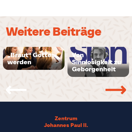
Weitere Beiträge
„Braut“ Gottes
Von
werden
Sinnlosigkeit zu
Geborgenheit
Zentrum
Johannes Paul II.