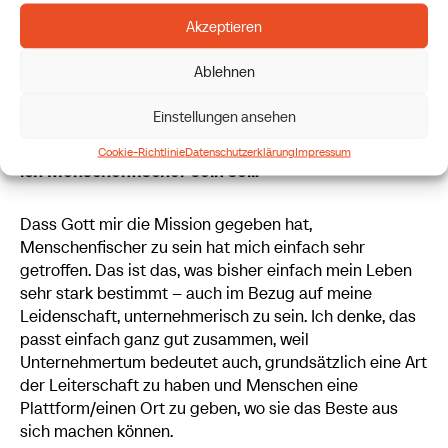
dann
zu verstehen, woher die Stimme kommt, ein
Akzeptieren
bisschen braucht bis er checkt, dass der liebe Gott ihn
ruft – und so hab ich mich ein bisschen auch gefühlt.
Ablehnen
Dann hab ich mich hingesetzt, vor dem
Tabernakel, also
auch dort wo Gott ganz real präsent ist und hatte eine
Einstellungen ansehen
sehr starke Begegnung mit Jesus
und und
er hat
mir da eine ganz klare Botschaft mitgegeben: Dass
Cookie-Richtlinie
Datenschutzerklärung
Impressum
ich Menschenfischer sein soll.
Dass Gott mir die Mission gegeben hat,
Menschenfischer zu sein hat mich einfach sehr
getroffen. Das ist das, was bisher einfach mein Leben
sehr stark bestimmt – auch im Bezug auf meine
Leidenschaft, unternehmerisch zu sein. Ich denke, das
passt einfach ganz gut zusammen, weil
Unternehmertum bedeutet auch, grundsätzlich eine Art
der Leiterschaft zu haben und Menschen eine
Plattform/einen Ort zu geben, wo sie das Beste aus
sich machen können.