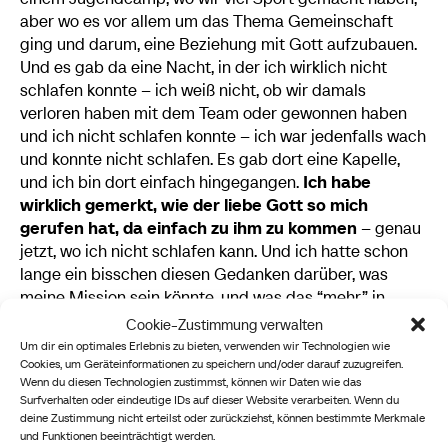
aber wo es vor allem um das Thema Gemeinschaft
ging und darum, eine Beziehung mit Gott aufzubauen.
Und es gab da eine Nacht, in der ich wirklich nicht
schlafen konnte – ich weiß nicht, ob wir damals
verloren haben mit dem Team oder gewonnen haben
und ich nicht schlafen konnte – ich war jedenfalls wach
und konnte nicht schlafen. Es gab dort eine Kapelle,
und ich bin dort einfach hingegangen.
I
ch habe
wirklich gemerkt, wie der liebe Gott so mich
gerufen hat, da einfach zu ihm zu kommen
– genau
jetzt, wo ich nicht schlafen kann. Und ich hatte schon
lange ein bisschen diesen Gedanken darüber, was
meine Mission sein könnte, und was das “mehr” in
meinem Leben ausmachen könnte – ich hatte Fragen,
Cookie-Zustimmung verwalten
die wirklich tief in den Sinn gehen.
Als ich in die
Um dir ein optimales Erlebnis zu bieten, verwenden wir Technologien wie
Cookies, um Geräteinformationen zu speichern und/oder darauf zuzugreifen.
Kapelle kam, habe
ich mich ein bisschen so wie der
Wenn du diesen Technologien zustimmst, können wir Daten wie das
Samuel in der Bibel gefühlt
– in dieser bekannten
Surfverhalten oder eindeutige IDs auf dieser Website verarbeiten. Wenn du
Geschichte, wo Samuel nicht schlafen kann und
deine Zustimmung nicht erteilst oder zurückziehst, können bestimmte Merkmale
aufgeweckt wird von Gottes Stimme. Samuel versucht
und Funktionen beeinträchtigt werden.