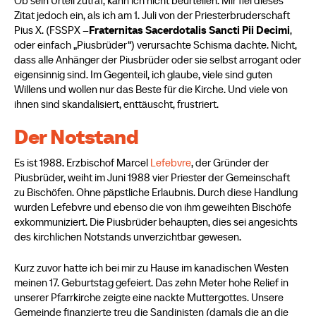
Ob sein Urteil zutraf, kann ich nicht beurteilen. Mir fiel dieses
Zitat jedoch ein, als ich am 1. Juli von der Priesterbruderschaft
Pius X. (FSSPX –
Fraternitas Sacerdotalis Sancti Pii Decimi
,
oder einfach „Piusbrüder“) verursachte Schisma dachte. Nicht,
dass alle Anhänger der Piusbrüder oder sie selbst arrogant oder
eigensinnig sind. Im Gegenteil, ich glaube, viele sind guten
Willens und wollen nur das Beste für die Kirche. Und viele von
ihnen sind skandalisiert, enttäuscht, frustriert.
Der Notstand
Es ist 1988. Erzbischof Marcel
Lefebvre
, der Gründer der
Piusbrüder, weiht im Juni 1988 vier Priester der Gemeinschaft
zu Bischöfen. Ohne päpstliche Erlaubnis. Durch diese Handlung
wurden Lefebvre und ebenso die von ihm geweihten Bischöfe
exkommuniziert. Die Piusbrüder behaupten, dies sei angesichts
des kirchlichen Notstands unverzichtbar gewesen.
Kurz zuvor hatte ich bei mir zu Hause im kanadischen Westen
meinen 17. Geburtstag gefeiert. Das zehn Meter hohe Relief in
unserer Pfarrkirche zeigte eine nackte Muttergottes. Unsere
Gemeinde finanzierte treu die Sandinisten (damals die an die