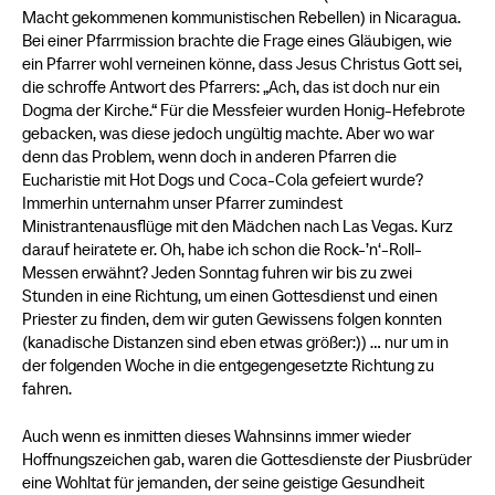
Macht gekommenen kommunistischen Rebellen) in Nicaragua.
Bei einer Pfarrmission brachte die Frage eines Gläubigen, wie
ein Pfarrer wohl verneinen könne, dass Jesus Christus Gott sei,
die schroffe Antwort des Pfarrers: „Ach, das ist doch nur ein
Dogma der Kirche.“ Für die Messfeier wurden Honig-Hefebrote
gebacken, was diese jedoch ungültig machte. Aber wo war
denn das Problem, wenn doch in anderen Pfarren die
Eucharistie mit Hot Dogs und Coca-Cola gefeiert wurde?
Immerhin unternahm unser Pfarrer zumindest
Ministrantenausflüge mit den Mädchen nach Las Vegas. Kurz
darauf heiratete er. Oh, habe ich schon die Rock-’n‘-Roll-
Messen erwähnt? Jeden Sonntag fuhren wir bis zu zwei
Stunden in eine Richtung, um einen Gottesdienst und einen
Priester zu finden, dem wir guten Gewissens folgen konnten
(kanadische Distanzen sind eben etwas größer:)) … nur um in
der folgenden Woche in die entgegengesetzte Richtung zu
fahren.
Auch wenn es inmitten dieses Wahnsinns immer wieder
Hoffnungszeichen gab, waren die Gottesdienste der Piusbrüder
eine Wohltat für jemanden, der seine geistige Gesundheit