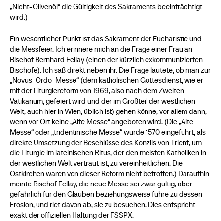
„Nicht-Olivenöl“ die Gültigkeit des Sakraments beeinträchtigt
wird.)
Ein wesentlicher Punkt ist das Sakrament der Eucharistie und
die Messfeier. Ich erinnere mich an die Frage einer Frau an
Bischof Bernhard Fellay (einen der kürzlich exkommunizierten
Bischöfe). Ich saß direkt neben ihr. Die Frage lautete, ob man zur
„Novus-Ordo-Messe“ (dem katholischen Gottesdienst, wie er
mit der Liturgiereform von 1969, also nach dem Zweiten
Vatikanum, gefeiert wird und der im Großteil der westlichen
Welt, auch hier in Wien, üblich ist) gehen könne, vor allem dann,
wenn vor Ort keine „Alte Messe“ angeboten wird. (Die „Alte
Messe“ oder „tridentinische Messe“ wurde 1570 eingeführt, als
direkte Umsetzung der Beschlüsse des Konzils von Trient, um
die Liturgie im lateinischen Ritus, der den meisten Katholiken in
der westlichen Welt vertraut ist, zu vereinheitlichen. Die
Ostkirchen waren von dieser Reform nicht betroffen.) Daraufhin
meinte Bischof Fellay, die neue Messe sei zwar gültig, aber
gefährlich für den Glauben beziehungsweise führe zu dessen
Erosion, und riet davon ab, sie zu besuchen. Dies entspricht
exakt der offiziellen Haltung der FSSPX.