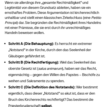
Wenn sie allerdings ihre „gesamte Rechtmäßigkeit“ und
Legitimität von diesem Grundsatz ableiten, haben sie ein
ernsthaftes Problem. Diese Argumentation ist kirchenrechtlich
unhaltbar und stellt einen klassischen Zirkelschluss (eine
Petitio
Principii
) dar. Sie begründen die Rechtmäßigkeit ihres Handelns
mit einer Prämisse, die sie erst durch ihr unrechtmäßiges
Handeln beweisen wollen.
Schritt A (Die Behauptung):
Es herrscht ein extremer
„Notstand“ in der Kirche, durch den das Seelenheil der
Gläubigen gefährdet ist.
Schritt B (Die Rechtfertigung):
Weil das Seelenheil das
oberste Gesetz ist (
salus animarum
), haben wir das Recht,
eigenmächtig – gegen den Willen des Papstes – Bischöfe zu
weihen und Sakramente zu spenden.
Schritt C (Die Definition des Notstands):
Wer bestimmt
eigentlich, dass dieser „Notstand“ so akut ist, dass er den
Bruch des Kirchenrechts rechtfertigt? Das bestimmt die
Priesterbruderschaft
selbst
.