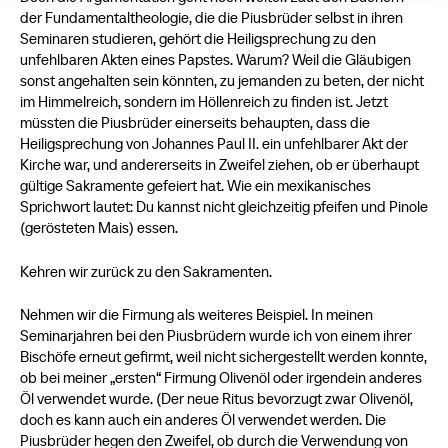
der Fundamentaltheologie, die die Piusbrüder selbst in ihren
Seminaren studieren, gehört die Heiligsprechung zu den
unfehlbaren Akten eines Papstes. Warum? Weil die Gläubigen
sonst angehalten sein könnten, zu jemanden zu beten, der nicht
im Himmelreich, sondern im Höllenreich zu finden ist. Jetzt
müssten die Piusbrüder einerseits behaupten, dass die
Heiligsprechung von Johannes Paul II. ein unfehlbarer Akt der
Kirche war, und andererseits in Zweifel ziehen, ob er überhaupt
gültige Sakramente gefeiert hat. Wie ein mexikanisches
Sprichwort lautet: Du kannst nicht gleichzeitig pfeifen und Pinole
(gerösteten Mais) essen.
Kehren wir zurück zu den Sakramenten.
Nehmen wir die Firmung als weiteres Beispiel. In meinen
Seminarjahren bei den Piusbrüdern wurde ich von einem ihrer
Bischöfe erneut gefirmt, weil nicht sichergestellt werden konnte,
ob bei meiner „ersten“ Firmung Olivenöl oder irgendein anderes
Öl verwendet wurde. (Der neue Ritus bevorzugt zwar Olivenöl,
doch es kann auch ein anderes Öl verwendet werden. Die
Piusbrüder hegen den Zweifel, ob durch die Verwendung von