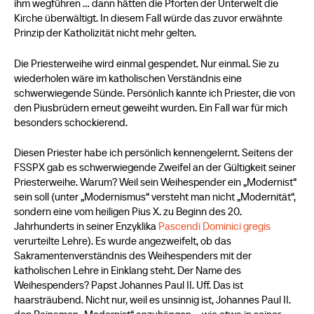
ihm wegführen … dann hätten die Pforten der Unterwelt die
Kirche überwältigt. In diesem Fall würde das zuvor erwähnte
Prinzip der Katholizität nicht mehr gelten.
Die Priesterweihe wird einmal gespendet. Nur einmal. Sie zu
wiederholen wäre im katholischen Verständnis eine
schwerwiegende Sünde. Persönlich kannte ich Priester, die von
den Piusbrüdern erneut geweiht wurden. Ein Fall war für mich
besonders schockierend.
Diesen Priester habe ich persönlich kennengelernt. Seitens der
FSSPX gab es schwerwiegende Zweifel an der Gültigkeit seiner
Priesterweihe. Warum? Weil sein Weihespender ein „Modernist“
sein soll (unter „Modernismus“ versteht man nicht „Modernität“,
sondern eine vom heiligen Pius X. zu Beginn des 20.
Jahrhunderts in seiner Enzyklika
Pascendi Dominici gregis
verurteilte Lehre). Es wurde angezweifelt, ob das
Sakramentenverständnis des Weihespenders mit der
katholischen Lehre in Einklang steht. Der Name des
Weihespenders? Papst Johannes Paul II. Uff. Das ist
haarsträubend. Nicht nur, weil es unsinnig ist, Johannes Paul II.