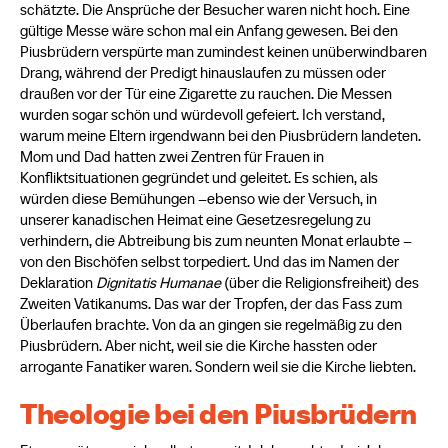
schätzte. Die Ansprüche der Besucher waren nicht hoch. Eine
gültige Messe wäre schon mal ein Anfang gewesen. Bei den
Piusbrüdern verspürte man zumindest keinen unüberwindbaren
Drang, während der Predigt hinauslaufen zu müssen oder
draußen vor der Tür eine Zigarette zu rauchen. Die Messen
wurden sogar schön und würdevoll gefeiert. Ich verstand,
warum meine Eltern irgendwann bei den Piusbrüdern landeten.
Mom und Dad hatten zwei Zentren für Frauen in
Konfliktsituationen gegründet und geleitet. Es schien, als
würden diese Bemühungen –ebenso wie der Versuch, in
unserer kanadischen Heimat eine Gesetzesregelung zu
verhindern, die Abtreibung bis zum neunten Monat erlaubte –
von den Bischöfen selbst torpediert. Und das im Namen der
Deklaration
Dignitatis Humanae
(über die Religionsfreiheit) des
Zweiten Vatikanums. Das war der Tropfen, der das Fass zum
Überlaufen brachte. Von da an gingen sie regelmäßig zu den
Piusbrüdern. Aber nicht, weil sie die Kirche hassten oder
arrogante Fanatiker waren. Sondern weil sie die Kirche liebten.
Theologie bei den Piusbrüdern