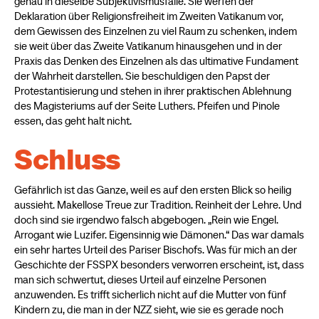
genau in dieselbe Subjektivismusfalle. Sie werfen der
Deklaration über Religionsfreiheit im Zweiten Vatikanum vor,
dem Gewissen des Einzelnen zu viel Raum zu schenken, indem
sie weit über das Zweite Vatikanum hinausgehen und in der
Praxis das Denken des Einzelnen als das ultimative Fundament
der Wahrheit darstellen. Sie beschuldigen den Papst der
Protestantisierung und stehen in ihrer praktischen Ablehnung
des Magisteriums auf der Seite Luthers. Pfeifen und Pinole
essen, das geht halt nicht.
Schluss
Gefährlich ist das Ganze, weil es auf den ersten Blick so heilig
aussieht. Makellose Treue zur Tradition. Reinheit der Lehre. Und
doch sind sie irgendwo falsch abgebogen. „Rein wie Engel.
Arrogant wie Luzifer. Eigensinnig wie Dämonen.“ Das war damals
ein sehr hartes Urteil des Pariser Bischofs. Was für mich an der
Geschichte der FSSPX besonders verworren erscheint, ist, dass
man sich schwertut, dieses Urteil auf einzelne Personen
anzuwenden. Es trifft sicherlich nicht auf die Mutter von fünf
Kindern zu, die man in der NZZ sieht, wie sie es gerade noch