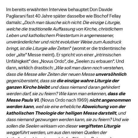
Im bereits erwähnten Interview behauptet Don Davide
Pagliarani fast 40 Jahre später dasselbe wie Bischof Fellay
damals: „
Doch man täusche sich nicht: Die einzige Liturgie,
welche die traditionelle Auffassung von Kirche, christlichem
Leben und katholischem Priestertum in angemessener,
unveränderlicher und nicht evolutiver Weise zum Ausdruck
bringt, ist die Liturgie aller
Zeiten“ (womit er die tridentinische
oder „alte“ Messe meint). Er spricht von einer „intrinsischen
Unfähigkeit“ des „Novus Ordo“, die „Seelen zu erbauen“. Und
dann, wirklich drastisch:
„Wie soll man dann noch verstehen,
dass die Messe aller Zeiten der neuen Messe
unversöhnlich
gegenübersteht, dass sie
die einzige wahre Liturgie der
ganzen Kirche bleibt
und dass niemand daran gehindert
werden darf, sie zu feiern? Wie kann man erkennen,
dass die
Messe Pauls VI.
(Novus Ordo nach 1969)
nicht angenommen
werden kann
, weil sie eine erhebliche
Abweichung von der
katholischen Theologie der heiligen Messe darstellt
, und
dass niemand gezwungen werden kann, sie zu feiern? Und wie
sollen die Seelen wirksam von dieser
vergifteten Liturgie
weggeführt werden, um aus den reinen Quellen der