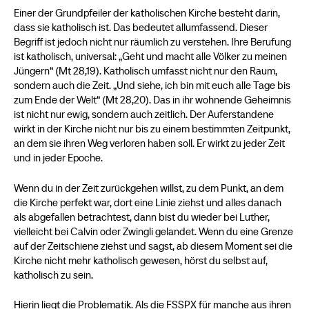
Einer der Grundpfeiler der katholischen Kirche besteht darin,
dass sie katholisch ist. Das bedeutet allumfassend. Dieser
Begriff ist jedoch nicht nur räumlich zu verstehen. Ihre Berufung
ist katholisch, universal: „Geht und macht alle Völker zu meinen
Jüngern“ (Mt 28,19). Katholisch umfasst nicht nur den Raum,
sondern auch die Zeit. „Und siehe, ich bin mit euch alle Tage bis
zum Ende der Welt“ (Mt 28,20). Das in ihr wohnende Geheimnis
ist nicht nur ewig, sondern auch zeitlich. Der Auferstandene
wirkt in der Kirche nicht nur bis zu einem bestimmten Zeitpunkt,
an dem sie ihren Weg verloren haben soll. Er wirkt zu jeder Zeit
und in jeder Epoche.
Wenn du in der Zeit zurückgehen willst, zu dem Punkt, an dem
die Kirche perfekt war, dort eine Linie ziehst und alles danach
als abgefallen betrachtest, dann bist du wieder bei Luther,
vielleicht bei Calvin oder Zwingli gelandet. Wenn du eine Grenze
auf der Zeitschiene ziehst und sagst, ab diesem Moment sei die
Kirche nicht mehr katholisch gewesen, hörst du selbst auf,
katholisch zu sein.
Hierin liegt die Problematik. Als die FSSPX für manche aus ihren