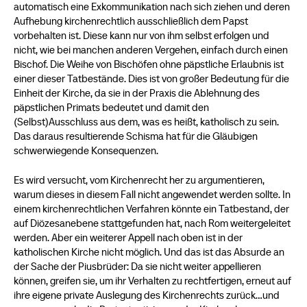
automatisch eine Exkommunikation nach sich ziehen und deren
Aufhebung kirchenrechtlich ausschließlich dem Papst
vorbehalten ist. Diese kann nur von ihm selbst erfolgen und
nicht, wie bei manchen anderen Vergehen, einfach durch einen
Bischof. Die Weihe von Bischöfen ohne päpstliche Erlaubnis ist
einer dieser Tatbestände. Dies ist von großer Bedeutung für die
Einheit der Kirche, da sie in der Praxis die Ablehnung des
päpstlichen Primats bedeutet und damit den
(Selbst)Ausschluss aus dem, was es heißt, katholisch zu sein.
Das daraus resultierende Schisma hat für die Gläubigen
schwerwiegende Konsequenzen.
Es wird versucht, vom Kirchenrecht her zu argumentieren,
warum dieses in diesem Fall nicht angewendet werden sollte. In
einem kirchenrechtlichen Verfahren könnte ein Tatbestand, der
auf Diözesanebene stattgefunden hat, nach Rom weitergeleitet
werden. Aber ein weiterer Appell nach oben ist in der
katholischen Kirche nicht möglich. Und das ist das Absurde an
der Sache der Piusbrüder: Da sie nicht weiter appellieren
können, greifen sie, um ihr Verhalten zu rechtfertigen, erneut auf
ihre eigene private Auslegung des Kirchenrechts zurück…und