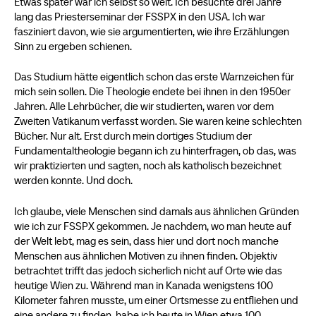
Etwas später war ich selbst so weit. Ich besuchte drei Jahre
lang das Priesterseminar der FSSPX in den USA. Ich war
fasziniert davon, wie sie argumentierten, wie ihre Erzählungen
Sinn zu ergeben schienen.
Das Studium hätte eigentlich schon das erste Warnzeichen für
mich sein sollen. Die Theologie endete bei ihnen in den 1950er
Jahren. Alle Lehrbücher, die wir studierten, waren vor dem
Zweiten Vatikanum verfasst worden. Sie waren keine schlechten
Bücher. Nur alt. Erst durch mein dortiges Studium der
Fundamentaltheologie begann ich zu hinterfragen, ob das, was
wir praktizierten und sagten, noch als katholisch bezeichnet
werden konnte. Und doch.
Ich glaube, viele Menschen sind damals aus ähnlichen Gründen
wie ich zur FSSPX gekommen. Je nachdem, wo man heute auf
der Welt lebt, mag es sein, dass hier und dort noch manche
Menschen aus ähnlichen Motiven zu ihnen finden. Objektiv
betrachtet trifft das jedoch sicherlich nicht auf Orte wie das
heutige Wien zu. Während man in Kanada wenigstens 100
Kilometer fahren musste, um einer Ortsmesse zu entfliehen und
eine andere zu finden, habe ich heute in Wien etwa 100