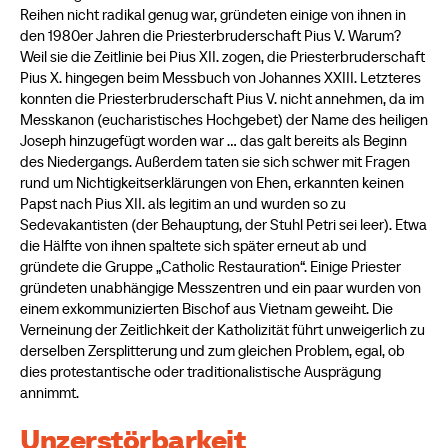
Reihen nicht radikal genug war, gründeten einige von ihnen in
den 1980er Jahren die Priesterbruderschaft Pius V. Warum?
Weil sie die Zeitlinie bei Pius XII. zogen, die Priesterbruderschaft
Pius X. hingegen beim Messbuch von Johannes XXIII. Letzteres
konnten die Priesterbruderschaft Pius V. nicht annehmen, da im
Messkanon (eucharistisches Hochgebet) der Name des heiligen
Joseph hinzugefügt worden war … das galt bereits als Beginn
des Niedergangs. Außerdem taten sie sich schwer mit Fragen
rund um Nichtigkeitserklärungen von Ehen, erkannten keinen
Papst nach Pius XII. als legitim an und wurden so zu
Sedevakantisten (der Behauptung, der Stuhl Petri sei leer). Etwa
die Hälfte von ihnen spaltete sich später erneut ab und
gründete die Gruppe „Catholic Restauration“. Einige Priester
gründeten unabhängige Messzentren und ein paar wurden von
einem exkommunizierten Bischof aus Vietnam geweiht. Die
Verneinung der Zeitlichkeit der Katholizität führt unweigerlich zu
derselben Zersplitterung und zum gleichen Problem, egal, ob
dies protestantische oder traditionalistische Ausprägung
annimmt.
Unzerstörbarkeit