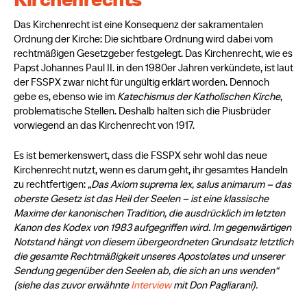
Das Kirchenrecht ist eine Konsequenz der sakramentalen
Ordnung der Kirche: Die sichtbare Ordnung wird dabei vom
rechtmäßigen Gesetzgeber festgelegt. Das Kirchenrecht, wie es
Papst Johannes Paul II. in den 1980er Jahren verkündete, ist laut
der FSSPX zwar nicht für ungültig erklärt worden. Dennoch
gebe es, ebenso wie im
Katechismus der Katholischen Kirche
,
problematische Stellen. Deshalb halten sich die Piusbrüder
vorwiegend an das Kirchenrecht von 1917.
Es ist bemerkenswert, dass die FSSPX sehr wohl das neue
Kirchenrecht nutzt, wenn es darum geht, ihr gesamtes Handeln
zu rechtfertigen:
„Das Axiom suprema lex, salus animarum – das
oberste Gesetz ist das Heil der Seelen – ist eine klassische
Maxime der kanonischen Tradition, die ausdrücklich im letzten
Kanon des Kodex von 1983 aufgegriffen wird. Im gegenwärtigen
Notstand hängt von diesem übergeordneten Grundsatz letztlich
die gesamte Rechtmäßigkeit unseres Apostolates und unserer
Sendung gegenüber den Seelen ab, die sich an uns wenden“
(siehe das zuvor erwähnte
Interview
mit Don Pagliarani).