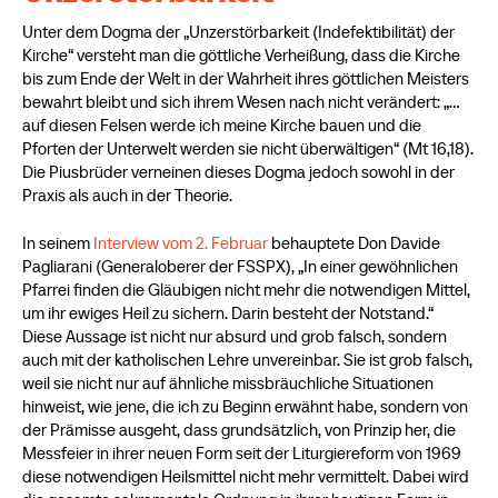
Unter dem Dogma der „Unzerstörbarkeit (Indefektibilität) der
Kirche“ versteht man die göttliche Verheißung, dass die Kirche
bis zum Ende der Welt in der Wahrheit ihres göttlichen Meisters
bewahrt bleibt und sich ihrem Wesen nach nicht verändert: „…
auf diesen Felsen werde ich meine Kirche bauen und die
Pforten der Unterwelt werden sie nicht überwältigen“ (Mt 16,18).
Die Piusbrüder verneinen dieses Dogma jedoch sowohl in der
Praxis als auch in der Theorie.
In seinem
Interview vom 2. Februar
behauptete Don Davide
Pagliarani (Generaloberer der FSSPX), „In einer gewöhnlichen
Pfarrei finden die Gläubigen nicht mehr die notwendigen Mittel,
um ihr ewiges Heil zu sichern. Darin besteht der Notstand.“
Diese Aussage ist nicht nur absurd und grob falsch, sondern
auch mit der katholischen Lehre unvereinbar. Sie ist grob falsch,
weil sie nicht nur auf ähnliche missbräuchliche Situationen
hinweist, wie jene, die ich zu Beginn erwähnt habe, sondern von
der Prämisse ausgeht, dass grundsätzlich, von Prinzip her, die
Messfeier in ihrer neuen Form seit der Liturgiereform von 1969
diese notwendigen Heilsmittel nicht mehr vermittelt. Dabei wird