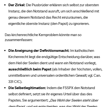
Der Zirkel:
Die Piusbrüder erklären sich selbst zur obersten
Instanz, die den Notstand ausruft, um sich anschließend mit
genau diesem Notstand das Recht einzuräumen, die
eigentliche oberste Instanz (den Papst) zu ignorieren.
Das kirchenrechtliche Kernproblem könnte man so
zusammenfassen:
Die Aneignung der Definitionsmacht:
Im katholischen
Kirchenrecht liegt die endgültige Entscheidung darüber, was
dem Heil der Seelen dient und wann ein Notstand vorliegt,
ausschließlich beim Papst
(als Inhaber der höchsten, vollen,
unmittelbaren und universalen ordentlichen Gewalt; vgl. Can.
331 CIC).
Die Selbst
l
egitimation:
Indem die FSSPX den Notstand
selbst definiert, setzt sie ihr eigenes Urteil über das des
Papstes. Sie argumentiert:
„Das Wohl der Seelen steht über
dem Papst, und wir entscheiden, was das Wohl der Seelen