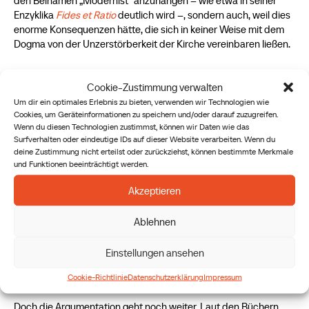
den Beinamen „Modernist“ anzuhängen – wie etwa in seiner
Enzyklika
Fides et Ratio
deutlich wird –, sondern auch, weil dies
enorme Konsequenzen hätte, die sich in keiner Weise mit dem
Dogma von der Unzerstörberkeit der Kirche vereinbaren ließen.
Papst Johannes Paul II. hat nicht nur Priester, sondern auch
Cookie-Zustimmung verwalten
zahlreiche Bischöfe (
insgesamt 321
) geweiht. Viele von ihnen
Um dir ein optimales Erlebnis zu bieten, verwenden wir Technologien wie
wurden Kardinäle, die später einen Papst gewählt haben. Wenn
Cookies, um Geräteinformationen zu speichern und/oder darauf zuzugreifen.
seine Priester- und Bischofsweihen also nicht gültig gewesen
Wenn du diesen Technologien zustimmst, können wir Daten wie das
wären, dann wäre es fraglich, ob in großen Teilen der Kirche
Surfverhalten oder eindeutige IDs auf dieser Website verarbeiten. Wenn du
noch von wirklicher apostolischer Sukzession die Rede sein
deine Zustimmung nicht erteilst oder zurückziehst, können bestimmte Merkmale
kann. (Dabei geht es um das Prinzip der Apostolizität: Die Kirche
und Funktionen beeinträchtigt werden.
hält daran fest, dass jeder Bischof durch eine ununterbrochene
Kette von Bischofsweihen bis zu einem Apostel zurückzuführen
Akzeptieren
ist.) Zudem wäre dann zweifelhaft, ob der gegenwärtige Papst
rechtmäßig ist und ob es überhaupt möglich wäre, einen
Ablehnen
legitimen Papst zu wählen. Alle Beichten, Messen sowie weitere
Weihen von Priestern und Bischöfen, die diese Personen
Einstellungen ansehen
gefeiert haben, wären in der Folge ungültig, sprich, sie hätten
überhaupt nicht stattgefunden.
Cookie-Richtlinie
Datenschutzerklärung
Impressum
Doch die Argumentation geht noch weiter. Laut den Büchern