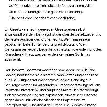
ist.“
Damit erklärt sie sich selbst de facto zu einem „Mini-
Vatikan“ und untergräbt die gesamte Ekklesiologie
(Glaubenslehre über das Wesen der Kirche).
Ein Gesetz kann nicht gegen den Gesetzgeber selbst
angewandt werden. Der Papst ist der oberste Gesetzgeber und
der letzte Ausleger des Kirchenrechts. Wenn man einem
päpstlichen Befehl unter Berufung auf „Notstand“ den
Gehorsam verweigert, bedeutet das letztlich die Ablehnung des
römischen Primats, was genau den Kern eines Schismas
ausmacht.
Der „höchste Gesetzeszweck“ der
salus animarum
(Heil der
Seelen) hebt niemals die hierarchische Verfassung der Kirche
auf. Die Gültigkeit der Weihegewalt und der Sendung zur
Seelsorge werden im katholischen Kirchenrecht zwingend vom
Papst als universalem Oberhaupt legitimiert. Dahinter verbirgt
sich die Verweigerung des päpstlichen Primats: Wer Bischöfe
gegen das ausdrückliche Mandat des Papstes weiht,
untergräbt das Fundament der Kirche. Die Exkommunikation