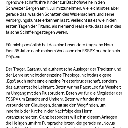
irgendwie schafft, ihre Kinder zur Bischofsweihe in den
Schweizer Bergen am 1. Juli mitzunehmen. Vielleicht ist es aber
gerade das, was den Schatten des Widersachers und seine
Verbergungskünste erkennen lässt. Vielleicht ist es wie in den
ersten Tagen der Titanic, als niemand realisierte, dass sie in das
falsche Schiff eingestiegen waren.
Für mich persönlich hat das eine besondere tragische Note.
Fast 35 Jahre nach meinem Verlassen der FSSPX erlebe ich ein
Déjà-vu.
Der Träger, Garant und authentische Ausleger der Tradition und
der Lehre ist nicht der einzelne Theologe, nicht das eigene
„Ego“, auch nicht eine einzelne Priesterbruderschaft, sondern
das authentische Lehramt. Beten wir mit Papst Leo für Weisheit
im Umgang mit den Piusbrüdern. Beten wir für die Mitglieder der
FSSPX um Einsicht und Umkehr. Beten wir für die ihnen
verbundenen Gläubigen, damit sie den Weg finden, um
innerhalb der Kirche in der Nachfolge des Herrn
voranzuschreiten. Ganz besonders will ich in diesem Anliegen
die Heiligen um ihre Fürsprache bitten, die gerade im „Novus