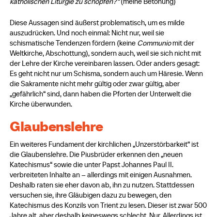
katholischen Liturgie zu schöpfen?“
(meine Betonung)
Diese Aussagen sind äußerst problematisch, um es milde
auszudrücken. Und noch einmal: Nicht nur, weil sie
schismatische Tendenzen fördern (keine
Communio
mit der
Weltkirche, Abschottung), sondern auch, weil sie sich nicht mit
der Lehre der Kirche vereinbaren lassen. Oder anders gesagt:
Es geht nicht nur um Schisma, sondern auch um Häresie. Wenn
die Sakramente nicht mehr gültig oder zwar gültig, aber
„gefährlich“ sind, dann haben die Pforten der Unterwelt die
Kirche überwunden.
Glaubenslehre
Ein weiteres Fundament der kirchlichen „Unzerstörbarkeit“ ist
die Glaubenslehre. Die Piusbrüder erkennen den „neuen
Katechismus“ sowie die unter Papst Johannes Paul II.
verbreiteten Inhalte an – allerdings mit einigen Ausnahmen.
Deshalb raten sie eher davon ab, ihn zu nutzen. Stattdessen
versuchen sie, ihre Gläubigen dazu zu bewegen, den
Katechismus des Konzils von Trient zu lesen. Dieser ist zwar 500
Jahre alt, aber deshalb keineswegs schlecht. Nur. Allerdings ist