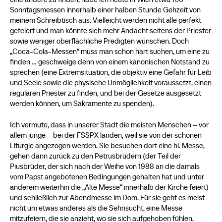
Sonntagsmessen innerhalb einer halben Stunde Gehzeit von
meinem Schreibtisch aus. Vielleicht werden nicht alle perfekt
gefeiert und man könnte sich mehr Andacht seitens der Priester
sowie weniger oberflächliche Predigten wünschen. Doch
„Coca-Cola-Messen“ muss man schon hart suchen, um eine zu
finden … geschweige denn von einem kanonischen Notstand zu
sprechen (eine Extremsituation, die objektiv eine Gefahr für Leib
und Seele sowie die physische Unmöglichkeit voraussetzt, einen
regulären Priester zu finden, und bei der Gesetze ausgesetzt
werden können, um Sakramente zu spenden).
Ich vermute, dass in unserer Stadt die meisten Menschen – vor
allem junge – bei der FSSPX landen, weil sie von der schönen
Liturgie angezogen werden. Sie besuchen dort eine hl. Messe,
gehen dann zurück zu den Petrusbrüdern (der Teil der
Piusbrüder, der sich nach der Weihe von 1988 an die damals
vom Papst angebotenen Bedingungen gehalten hat und unter
anderem weiterhin die „Alte Messe“ innerhalb der Kirche feiert)
und schließlich zur Abendmesse im Dom. Für sie geht es meist
nicht um etwas anderes als die Sehnsucht, eine Messe
mitzufeiern, die sie anzieht, wo sie sich aufgehoben fühlen,