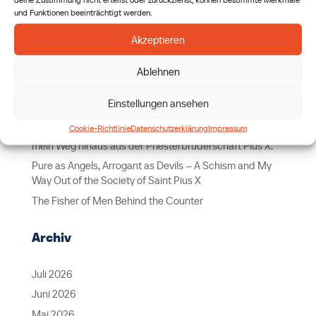
und Funktionen beeinträchtigt werden.
Suchen
Akzeptieren
Letzte Beiträge
Ablehnen
Perpetual Adoration: Why We Do It
Einstellungen ansehen
Anbetung rund um die Uhr – warum wir das tun
Cookie-Richtlinie
Datenschutzerklärung
Impressum
Rein wie Engel, Arrogant wie Teufel – ein Schisma und
mein Weg hinaus aus der Priesterbruderschaft Pius X.
Pure as Angels, Arrogant as Devils – A Schism and My
Way Out of the Society of Saint Pius X
The Fisher of Men Behind the Counter
Archiv
Juli 2026
Juni 2026
Mai 2026