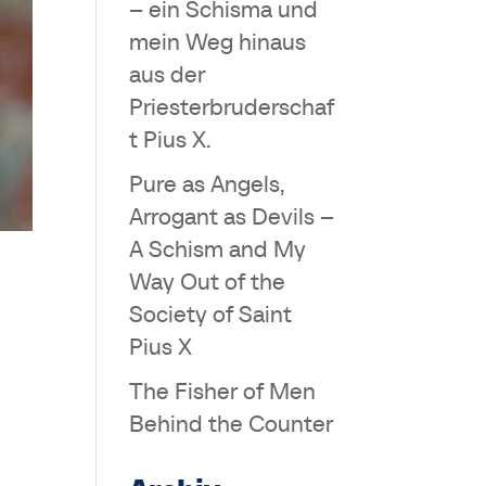
– ein Schisma und
mein Weg hinaus
aus der
Priesterbruderschaf
t Pius X.
Pure as Angels,
Arrogant as Devils –
A Schism and My
Way Out of the
Society of Saint
Pius X
The Fisher of Men
Behind the Counter