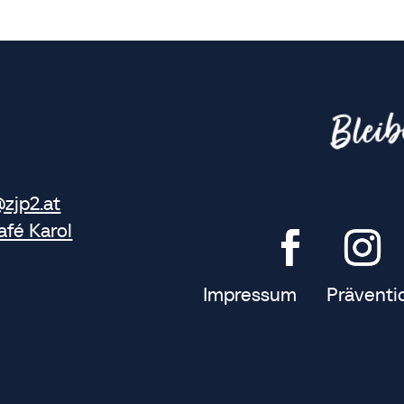
Bleib
@zjp2.at
afé Karol
Impressum
Präventi