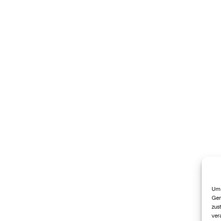
Um 
Ger
zus
ver