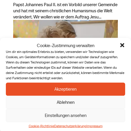
Papst Johannes Paul II. ist ein Vorbild unserer Gemeinde
und hat mit seinem christlichen Humanismus die Welt
verändert. Wir wollen wie er dem Auftrag Jesu...
Cookie-Zustimmung verwalten
Um dir ein optimales Erlebnis zu bieten, verwenden wir Technologien wie
Cookies, um Geräteinformationen zu speichern und/oder darauf zuzugreifen.
Wenn du diesen Technologien zustimmst, können wir Daten wie das
Surfverhalten oder eindeutige IDs auf dieser Website verarbeiten. Wenn du
deine Zustimmung nicht erteilst oder zurückziehst, können bestimmte Merkmale
und Funktionen beeinträchtigt werden.
Akzeptieren
Kinder- & Jugendpastoral
Ablehnen
von
David Schwarzbauer
|
24. September 2025
Einstellungen ansehen
Säen Wachsen Fortlaufend Kinder- & Jugendpastoral
Dein Leben wartet! TAG & ZEIT Sunday Kids: Sonntag
Cookie-Richtlinie
Datenschutzerklärung
Impressum
8:45 & 10:45Launch: Samstag 10:00-11:30Edge: Freitag