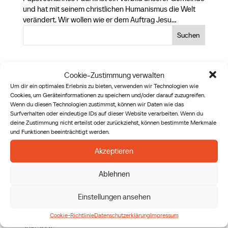
und hat mit seinem christlichen Humanismus die Welt
verändert. Wir wollen wie er dem Auftrag Jesu...
Suchen
Letzte Beiträge
Cookie-Zustimmung verwalten
Perpetual Adoration: Why We Do It
Um dir ein optimales Erlebnis zu bieten, verwenden wir Technologien wie
Cookies, um Geräteinformationen zu speichern und/oder darauf zuzugreifen.
Anbetung rund um die Uhr – warum wir das tun
Wenn du diesen Technologien zustimmst, können wir Daten wie das
Rein wie Engel, Arrogant wie Teufel – ein Schisma und
Surfverhalten oder eindeutige IDs auf dieser Website verarbeiten. Wenn du
mein Weg hinaus aus der Priesterbruderschaft Pius X.
deine Zustimmung nicht erteilst oder zurückziehst, können bestimmte Merkmale
und Funktionen beeinträchtigt werden.
Pure as Angels, Arrogant as Devils – A Schism and My
Way Out of the Society of Saint Pius X
Akzeptieren
The Fisher of Men Behind the Counter
Ablehnen
Archiv
Einstellungen ansehen
Juli 2026
Cookie-Richtlinie
Datenschutzerklärung
Impressum