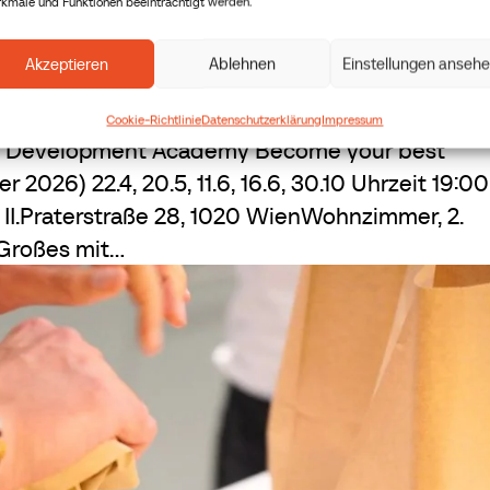
kmale und Funktionen beeinträchtigt werden.
Akzeptieren
Ablehnen
Einstellungen anseh
Cookie-Richtlinie
Datenschutzerklärung
Impressum
p Development Academy Become your best
026) 22.4, 20.5, 11.6, 16.6, 30.10 Uhrzeit 19:0
 II.Praterstraße 28, 1020 WienWohnzimmer, 2.
roßes mit...