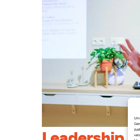
Um 
Ger
zus
Leadership 
ver