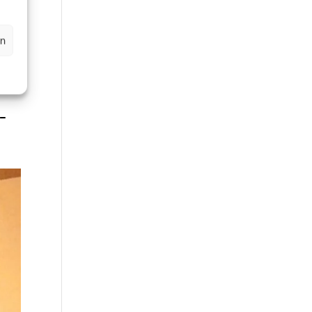
en
0-