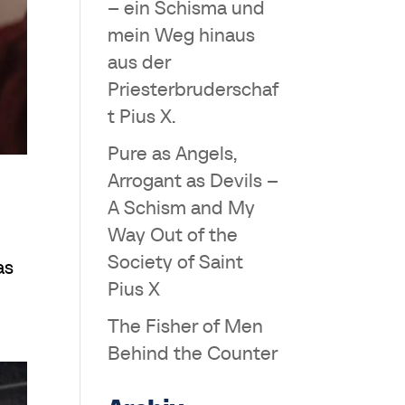
– ein Schisma und
mein Weg hinaus
aus der
Priesterbruderschaf
t Pius X.
Pure as Angels,
Arrogant as Devils –
A Schism and My
Way Out of the
Society of Saint
as
Pius X
The Fisher of Men
Behind the Counter