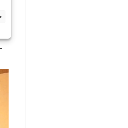
en
0-