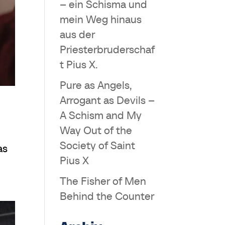
– ein Schisma und
mein Weg hinaus
aus der
Priesterbruderschaf
t Pius X.
Pure as Angels,
Arrogant as Devils –
A Schism and My
Way Out of the
Society of Saint
as
Pius X
The Fisher of Men
Behind the Counter