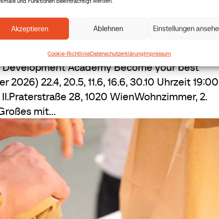
kmale und Funktionen beeinträchtigt werden.
Akzeptieren
Ablehnen
Einstellungen anseh
Cookie-Richtlinie
Datenschutzerklärung
Impressum
p Development Academy Become your best
026) 22.4, 20.5, 11.6, 16.6, 30.10 Uhrzeit 19:0
 II.Praterstraße 28, 1020 WienWohnzimmer, 2.
roßes mit...