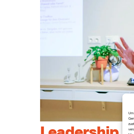
Um 
Ger
zus
Leadership 
ver