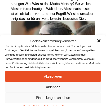
heutigen Welt Was ist das Media Ministry? Wir wollen
Mission in der heutigen Welt leben. Missionarisch sein
ist ein oft falsch verstandener Begriff. Wir sind uns aber
einig, dass er für uns vor allem eins bedeutet: Die...
Cookie-Zustimmung verwalten
Um dir ein optimales Erlebnis zu bieten, verwenden wir Technologien wie
Cookies, um Geräteinformationen zu speichern und/oder darauf zuzugreifen.
Wenn du diesen Technologien zustimmst, können wir Daten wie das
Surfverhalten oder eindeutige IDs auf dieser Website verarbeiten. Wenn du
deine Zustimmung nicht erteilst oder zurückziehst, können bestimmte Merkmale
und Funktionen beeinträchtigt werden.
Akzeptieren
Young Professionals Messe
Ablehnen
von
Julia Schwendenwein
|
26. September 2025
Einstellungen ansehen
Säen Fortlaufend Young Professionals Messe
Cookie-Richtlinie
Datenschutzerklärung
Impressum