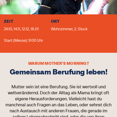
ZEIT
ORT
24.10, 14.11, 12.12, 16.01
Wohnzimmer, 2. Stock
Start (Messe): 9:00 Uhr
WARUM MOTHER’S MORNING?
Gemeinsam Berufung leben!
Mutter sein ist eine Berufung. Sie ist wertvoll und
weltverändernd. Doch der Alltag als Mama bringt oft
eigene Herausforderungen. Vielleicht hast du
manchmal auch Fragen an das Leben, oder sehnst dich
nach Austausch mit anderen Frauen, die gerade im
selben Lebensabschnitt sind, oder die von ihren