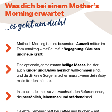
Was dich bei einem Mother’s
Morning erwartet
… es geht um dich!

Mother’s Morning ist eine besondere
Auszeit
mitten im
Familienalltag – mit Raum für
Begegnung, Glauben
und neue Kraft
.

Eine optionale, gemeinsame
heilige Messe,
bei der
auch
Kinder und Babys
herzlich willkommen
sind,
und du dir keine Sorgen machen musst, wenn dein Baby
mal mitreden möchte.

Inspirierende Impulse von wechselnden Referentinnen,
die
persönlich, lebensnah und stärkend
sind.
Gelebte Gemeinschaft bei Kaffee und Kuchen – mit