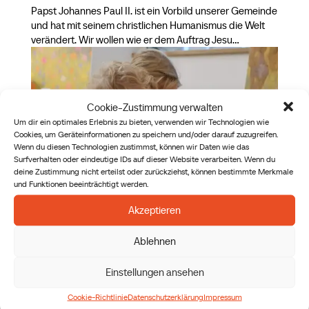
Papst Johannes Paul II. ist ein Vorbild unserer Gemeinde
und hat mit seinem christlichen Humanismus die Welt
verändert. Wir wollen wie er dem Auftrag Jesu...
Cookie-Zustimmung verwalten
Um dir ein optimales Erlebnis zu bieten, verwenden wir Technologien wie
Cookies, um Geräteinformationen zu speichern und/oder darauf zuzugreifen.
Wenn du diesen Technologien zustimmst, können wir Daten wie das
Surfverhalten oder eindeutige IDs auf dieser Website verarbeiten. Wenn du
deine Zustimmung nicht erteilst oder zurückziehst, können bestimmte Merkmale
und Funktionen beeinträchtigt werden.
Akzeptieren
Kinder- & Jugendpastoral
Ablehnen
von
David Schwarzbauer
|
24. September 2025
Einstellungen ansehen
Säen Wachsen Fortlaufend Kinder- & Jugendpastoral
Dein Leben wartet! TAG & ZEIT Sunday Kids: Sonntag
Cookie-Richtlinie
Datenschutzerklärung
Impressum
8:45 & 10:45Launch: Samstag 10:00-11:30Edge: Freitag