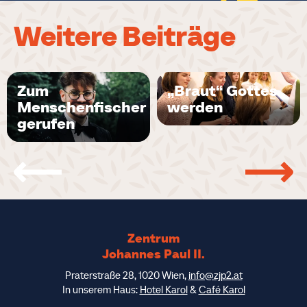
Weitere Beiträge
Zum
„Braut“ Gottes
Menschenfischer
werden
gerufen
Zentrum
Johannes Paul II.
Praterstraße 28, 1020 Wien,
info@zjp2.at
In unserem Haus:
Hotel Karol
&
Café Karol