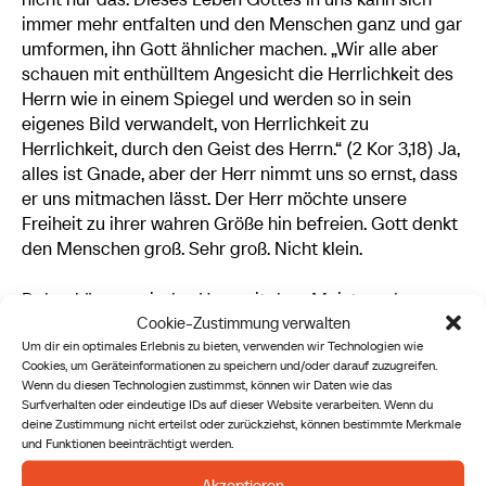
immer mehr entfalten und den Menschen ganz und gar
umformen, ihn Gott ähnlicher machen. „Wir alle aber
schauen mit enthülltem Angesicht die Herrlichkeit des
Herrn wie in einem Spiegel und werden so in sein
eigenes Bild verwandelt, von Herrlichkeit zu
Herrlichkeit, durch den Geist des Herrn.“ (2 Kor 3,18) Ja,
alles ist Gnade, aber der Herr nimmt uns so ernst, dass
er uns mitmachen lässt. Der Herr möchte unsere
Freiheit zu ihrer wahren Größe hin befreien. Gott denkt
den Menschen groß. Sehr groß. Nicht klein.
Daher können wir das Herz mit den „Meistern des
Cookie-Zustimmung verwalten
Verdachts“ nicht ständig unter Verdacht stellen.
Unser
Um dir ein optimales Erlebnis zu bieten, verwenden wir Technologien wie
Herz kann wirklich verwandelt werden.
Unsere
Cookies, um Geräteinformationen zu speichern und/oder darauf zuzugreifen.
ungeordneten Neigungen können immer mehr auf das
Wenn du diesen Technologien zustimmst, können wir Daten wie das
Wahre, das Gute und das Schöne hin ausgerichtet
Surfverhalten oder eindeutige IDs auf dieser Website verarbeiten. Wenn du
werden. Der hl. Johannes Paul II. würde erinnern:
„
Die
deine Zustimmung nicht erteilst oder zurückziehst, können bestimmte Merkmale
und Funktionen beeinträchtigt werden.
Erlösung ist Wahrheit, sie ist Wirklichkeit, in deren
Namen sich der Mensch gerufen wissen muss – und zwar
Akzeptieren