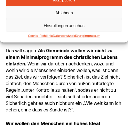
wirksam gerufen.“ Das macht das Evangelium zur „Frohen
Botschaft“. Denn Gott hat uns nicht einen Geist der
Ablehnen
Verzagtheit gegeben, sondern den Geist der Kraft, der
Liebe und der Besonnenheit. (2 Tim 1,7)
Einstellungen ansehen
Cookie-Richtlinie
Datenschutzerklärung
Impressum
Das will sagen:
Als Gemeinde wollen wir nicht zu
einem Minimalprogramm des christlichen Lebens
einladen.
Wenn wir darüber nachdenken, wozu und
wohin wir die Menschen einladen wollen, was ist dann
das Ziel, das wir verfolgen? Sicherlich ist das Ziel nicht
einfach, den Menschen durch von außen auferlegte
Regeln „unter Kontrolle zu halten“, sodass er nicht zu
viel Schaden anrichtet – sich selbst oder anderen.
Sicherlich geht es auch nicht um ein „Wie weit kann ich
gehen, ohne dass es Sünde ist?“.
Wir wollen den Menschen ein hohes Ideal