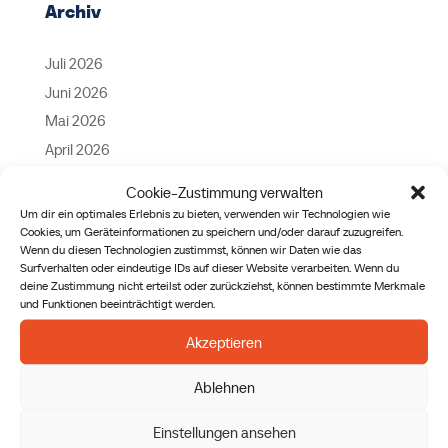
Archiv
Juli 2026
Juni 2026
Mai 2026
April 2026
März 2026
Cookie-Zustimmung verwalten
Februar 2026
Um dir ein optimales Erlebnis zu bieten, verwenden wir Technologien wie
Cookies, um Geräteinformationen zu speichern und/oder darauf zuzugreifen.
Januar 2026
Wenn du diesen Technologien zustimmst, können wir Daten wie das
Dezember 2025
Surfverhalten oder eindeutige IDs auf dieser Website verarbeiten. Wenn du
deine Zustimmung nicht erteilst oder zurückziehst, können bestimmte Merkmale
November 2025
und Funktionen beeinträchtigt werden.
Oktober 2025
Akzeptieren
September 2025
August 2025
Ablehnen
April 2025
Einstellungen ansehen
September 2024