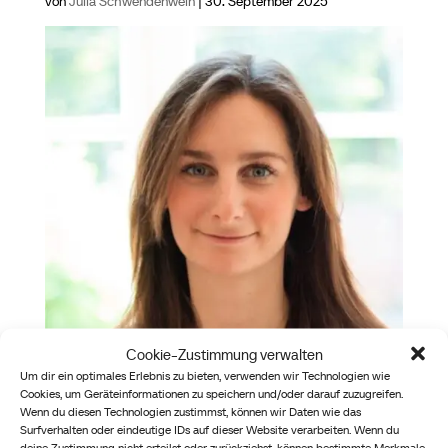
von
Julia Schwendenwein
|
30. September 2025
Cookie-Zustimmung verwalten
Um dir ein optimales Erlebnis zu bieten, verwenden wir Technologien wie
Cookies, um Geräteinformationen zu speichern und/oder darauf zuzugreifen.
Marilynn Pankratz
Wenn du diesen Technologien zustimmst, können wir Daten wie das
Surfverhalten oder eindeutige IDs auf dieser Website verarbeiten. Wenn du
von
Julia Schwendenwein
|
30. September 2025
deine Zustimmung nicht erteilst oder zurückziehst, können bestimmte Merkmale