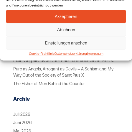
und Funktionen beeinträchtigt werden.
Suchen
Akzeptieren
Letzte Beiträge
Ablehnen
Perpetual Adoration: Why We Do It
Einstellungen ansehen
Anbetung rund um die Uhr – warum wir das tun
Cookie-Richtlinie
Datenschutzerklärung
Impressum
Rein wie Engel, Arrogant wie Teufel – ein Schisma und
mein Weg hinaus aus der Priesterbruderschaft Pius X.
Pure as Angels, Arrogant as Devils – A Schism and My
Way Out of the Society of Saint Pius X
The Fisher of Men Behind the Counter
Archiv
Juli 2026
Juni 2026
Mai 2026