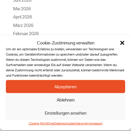
Juni 2026
Mai 2026
April 2026
März 2026
Februar 2026
Januar 2026
Cookie-Zustimmung verwalten
Um dir ein optimales Erlebnis zu bieten, verwenden wir Technologien wie
Dezember 2025
Cookies, um Geräteinformationen zu speichern und/oder darauf zuzugreifen.
November 2025
Wenn du diesen Technologien zustimmst, können wir Daten wie das
Surfverhalten oder eindeutige IDs auf dieser Website verarbeiten. Wenn du
Oktober 2025
deine Zustimmung nicht erteilst oder zurückziehst, können bestimmte Merkmale
September 2025
und Funktionen beeinträchtigt werden.
August 2025
Akzeptieren
April 2025
Ablehnen
September 2024
Mai 2024
Einstellungen ansehen
April 2024
Cookie-Richtlinie
Datenschutzerklärung
Impressum
März 2024