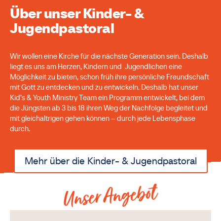
Über unser Kinder- &
Jugendpastoral
Wir wollen eine Kirche für die nächste Generation sein. Deshalb
liegt es uns am Herzen, Kindern und Jugendlichen eine
Möglichkeit zu bieten, schon früh ihre persönliche Freundschaft
mit Gott zu entdecken und zu entwickeln. Deshalb hat unser
Kid’s & Youth Ministry Team ein Programm entwickelt, bei dem
die Jüngsten ab 3 bis 18 ihren Weg der Nachfolge begleitet und
mit gleichaltrigen gehen können – durch jede Lebensphase
durch.
Mehr über die Kinder- & Jugendpastoral
Unser Angebot