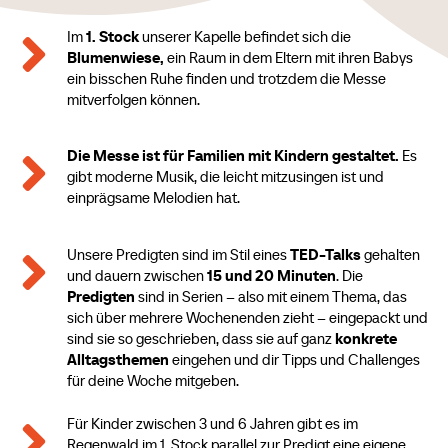

Im
1
. Stock
unserer Kapelle befindet sich die
Blumenwiese,
ein Raum in dem Eltern mit ihren Babys
ein bisschen Ruhe finden und trotzdem die Messe
mitverfolgen können.

Die Messe ist für Familien mit Kindern gestaltet.
Es
gibt moderne Musik, die leicht mitzusingen ist und
einprägsame Melodien hat.

Unsere Predigten sind im Stil eines
TED-Talks
gehalten
und dauern zwischen
15 und 20 Minuten
. Die
Predigten
sind in Serien – also mit einem Thema, das
sich über mehrere Wochenenden zieht – eingepackt und
sind sie so geschrieben, dass sie auf ganz
konkrete
Alltagsthemen
eingehen und dir Tipps und Challenges
für deine Woche mitgeben.

Für Kinder zwischen 3 und 6 Jahren gibt es im
Regenwald im 1. Stock parallel zur Predigt eine eigene