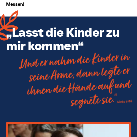
Messen!
„Lasst die Kinder zu
mir kommen“
„Und er nahm die Kinder in
seine Arme; dann legte er
ihnen die Hände auf und
segnete sie.“
Markus 10:14,16