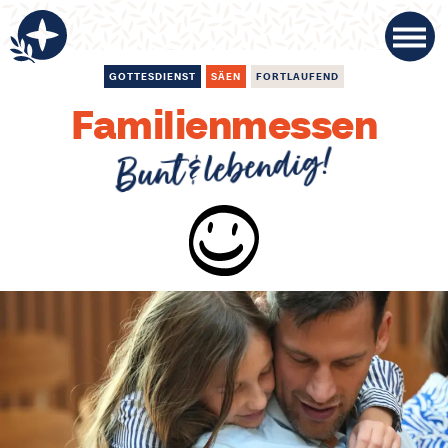
GOTTESDIENST
SÄEN
FORTLAUFEND
Familienmessen
Bunt & lebendig!