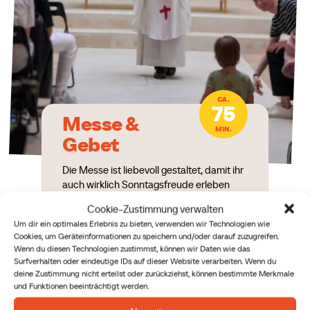
CA.
75
Messe &
MIN.
Gebet
Die Messe ist liebevoll gestaltet, damit ihr
auch wirklich Sonntagsfreude erleben
könnt. Die Predigt wird versuchen, die
Cookie-Zustimmung verwalten
älteren Kinder ein wenig abzuholen,
Um dir ein optimales Erlebnis zu bieten, verwenden wir Technologien wie
während die jüngeren Kinder (3-6 Jahre)
Cookies, um Geräteinformationen zu speichern und/oder darauf zuzugreifen.
parallel in unserem Regenwald im 1. Stock
Wenn du diesen Technologien zustimmst, können wir Daten wie das
die Botschaft des Evangeliums
Surfverhalten oder eindeutige IDs auf dieser Website verarbeiten. Wenn du
kinderfreundlich von unserem Sunday
deine Zustimmung nicht erteilst oder zurückziehst, können bestimmte Merkmale
Kids Team erklärt bekommen. Nach der
und Funktionen beeinträchtigt werden.
Messe gibt es noch ein wenig Worship